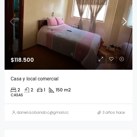
$118.500
Casa y local comercial
2
2
1
150 m2
CASAS
daniel.a.obando.c@gmail.com
3 años hace